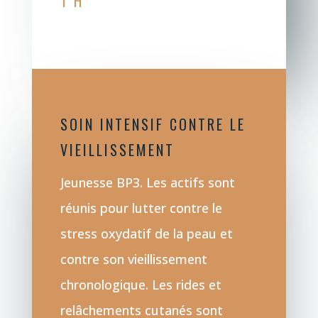
1 H
SOIN INTENSIF CONTRE LE
VIEILLISSEMENT
Jeunesse BP3. Les actifs sont
réunis pour lutter contre le
stress oxydatif de la peau et
contre son vieillissement
chronologique. Les rides et
relâchements cutanés sont