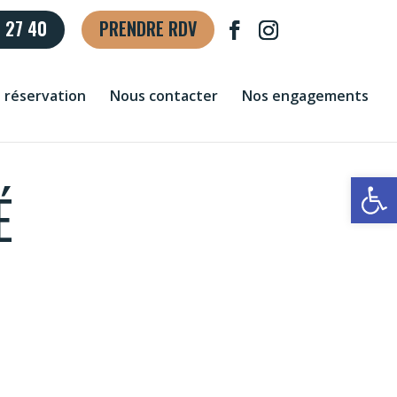
 27 40
PRENDRE RDV
t réservation
Nous contacter
Nos engagements
Ouvrir la
É