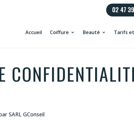
02 47 39
Accueil
Coiffure
Beauté
Tarifs e
E CONFIDENTIALIT
 par SARL GConseil