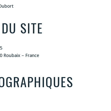
 Dubort
DU SITE
45
00 Roubaix – France
TOGRAPHIQUES